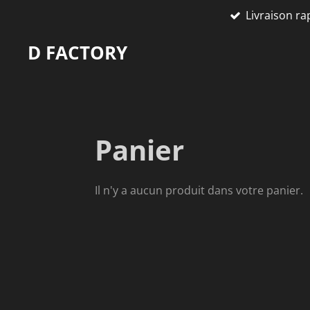
Livraison ra
Passer
au
D FACTORY
contenu
principal
Panier
Il n'y a aucun produit dans votre panier.